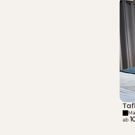
Taf
Ma
1
ab