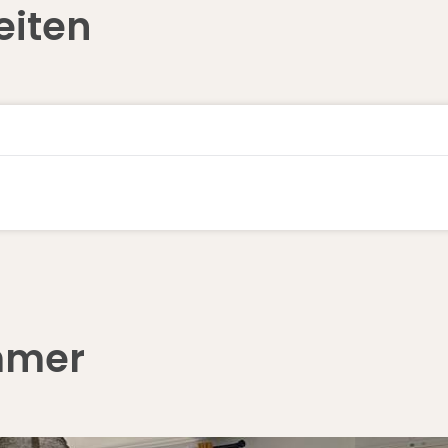
eiten
mmer