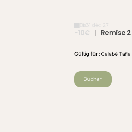
Bis
31 déc. 27
-10€
|
Remise 2 
Gültig
für
:
Galabé
Tafia
Buchen