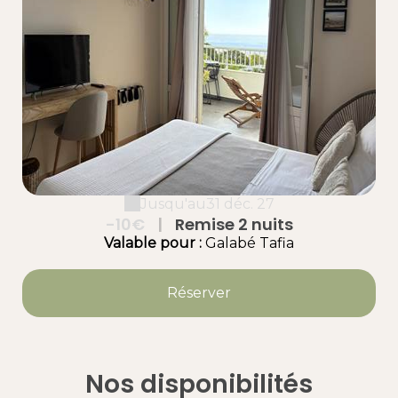
Jusqu'au
31 déc. 27
-10€
|
Remise 2 nuits
Valable
pour
:
Galabé
Tafia
Réserver
Nos disponibilités